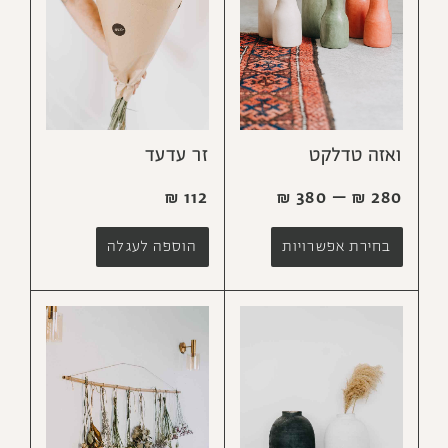
ואזה טדלקט
זר עדעד
₪
112
₪
380
–
₪
280
בחירת אפשרויות
הוספה לעגלה