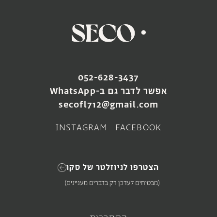
SOLD OUT
SOLD OUT
SOLD OUT
052-628-3437
ואזה אדמה
ואזה גלזורה ירוקה
אפשר לדבר גם ב-WhatsApp
₪
400
₪
285
secofl712@gmail.com
צפייה במוצר
צפייה במוצר
INSTAGRAM
FACEBOOK
הצטרפו לניוזלטר של סקו
(מבטיחים לעדכן רק בדברים מעניינים)