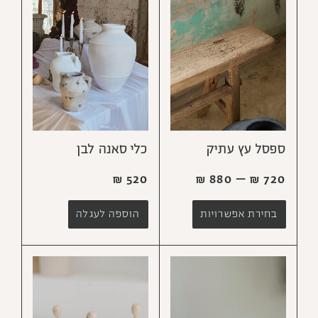
ספסל עץ עתיק
כלי סאנה לבן
₪
880
–
₪
720
₪
520
בחירת אפשרויות
הוספה לעגלה