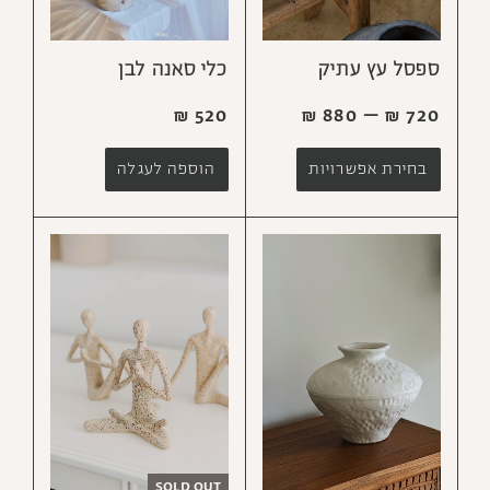
ספסל עץ עתיק
כלי סאנה לבן
₪
880
–
₪
720
₪
520
בחירת אפשרויות
הוספה לעגלה
SOLD OUT