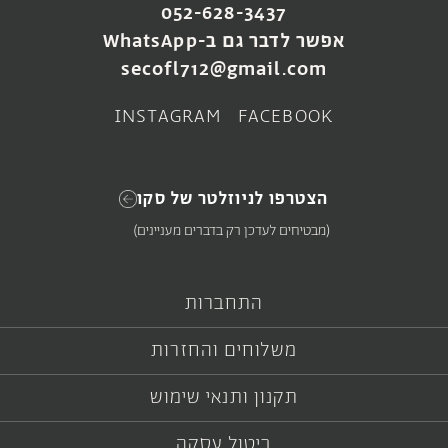
052-628-3437
ג׳ערה סקו
ואזה גלזורה ירוקה
אפשר לדבר גם ב-WhatsApp
₪
400
₪
101
–
₪
56
secofl712@gmail.com
בחירת אפשרויות
צפייה במוצר
INSTAGRAM
FACEBOOK
הצטרפו לניוזלטר של סקו
(מבטיחים לעדכן רק בדברים מעניינים)
התחברות
משלוחים והחזרות
תקנון ותנאי שימוש
LAST CHANCE
SOLD OUT
SOLD OUT
ואזה מארי
ואזה מנוקדת ידית
ביטול עסקה