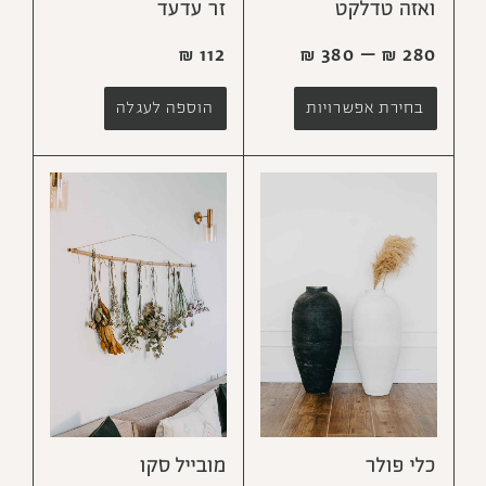
ואזה טדלקט
זר עדעד
₪
112
₪
380
–
₪
280
בחירת אפשרויות
הוספה לעגלה
כלי פולר
מובייל סקו