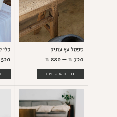
ספסל עץ עתיק
כלי ס
₪
880
–
₪
720
520
בחירת אפשרויות
ה