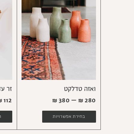
ואזה טדלקט
זר ע
₪
112
₪
380
–
₪
280
בחירת אפשרויות
ה