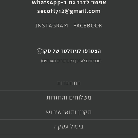
אפשר לדבר גם ב-WhatsApp
₪
190
₪
380
–
₪
280
secofl712@gmail.com
בחירת אפשרויות
צפייה במוצר
INSTAGRAM
FACEBOOK
הצטרפו לניוזלטר של סקו
(מבטיחים לעדכן רק בדברים מעניינים)
התחברות
משלוחים והחזרות
תקנון ותנאי שימוש
SOLD OUT
SOLD OUT
כלי טאר
סאמפל מרוקאי
ביטול עסקה
צבעוני גדול
₪
1,250
₪
280
–
₪
210