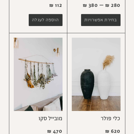
₪
112
₪
380
–
₪
280
בחירת אפשרויות
הוספה לעגלה
כלי פולר
מובייל סקו
₪
470
₪
620