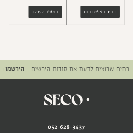
בחירת אפשרויות
הוספה לעגלה
ים שרוצים לדעת את סודות היבשים -
הירשמו היום
SOLD OUT
052-628-3437
ואזה טדלקט
כדור גלזורה