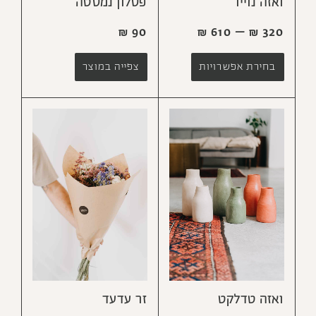
ואזה נוייר
פסלון נמסטה
₪
90
₪
610
–
₪
320
בחירת אפשרויות
צפייה במוצר
ואזה טדלקט
זר עדעד