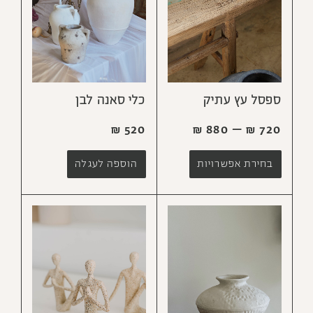
ספסל עץ עתיק
כלי סאנה לבן
₪
880
–
₪
720
₪
520
בחירת אפשרויות
הוספה לעגלה