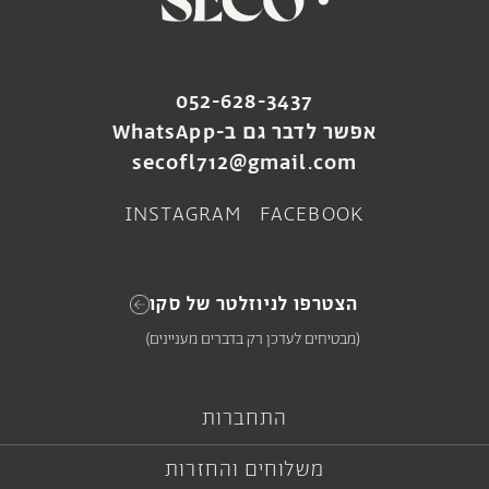
052-628-3437
במוזה של סקו – זר
ואזה נוייר
יובל
אפשר לדבר גם ב-WhatsApp
₪
610
–
₪
320
₪
180
secofl712@gmail.com
הוספה לעגלה
בחירת אפשרויות
INSTAGRAM
FACEBOOK
הצטרפו לניוזלטר של סקו
(מבטיחים לעדכן רק בדברים מעניינים)
התחברות
משלוחים והחזרות