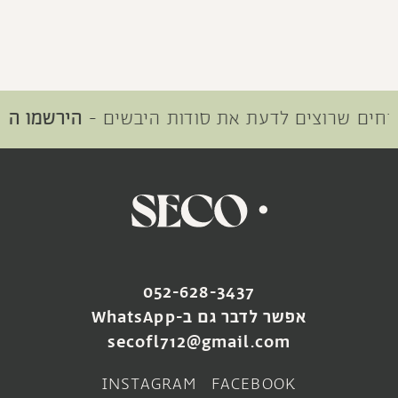
ם שרוצים לדעת את סודות היבשים -
הירשמו היום
SOLD OUT
052-628-3437
זר viol
זר עדעד
אפשר לדבר גם ב-WhatsApp
₪
112
₪
180
secofl712@gmail.com
צפייה במוצר
הוספה לעגלה
INSTAGRAM
FACEBOOK