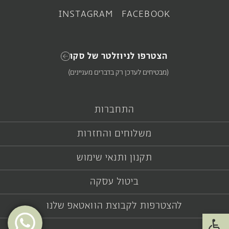
צפייה במוצר
צפייה במוצר
INSTAGRAM
FACEBOOK
הצטרפו לניוזלטר של סקו
(מבטיחים לעדכן רק בדברים מעניינים)
התחברות
משלוחים והחזרות
תקנון ותנאי שימוש
SOLD OUT
זר עדעד
צרור גומפרנה
ביטול עסקה
₪
45
₪
112
להצטרפות לקבוצת הוואטאפ שלנו
פתח סרגל נגישות
הוספה לעגלה
צפייה במוצר