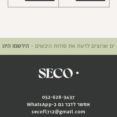
שרוצים לדעת את סודות היבשים -
הירשמו היום
SOLD OUT
SOLD OUT
052-628-3437
זר viol
זר סתיו
אפשר לדבר גם ב-WhatsApp
₪
180
₪
180
secofl712@gmail.com