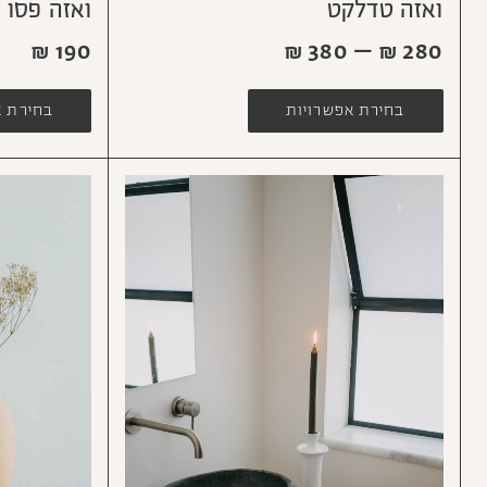
ואזה טדלקט
ואזה פסו
₪
190
₪
380
–
₪
280
בחירת אפשרויות
בחירת א