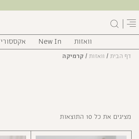
וואזות
New In
אקססוריז
דף הבית
/
וואזות
/ קרמיקה
מציגים את כל ⁦10⁩ התוצאות