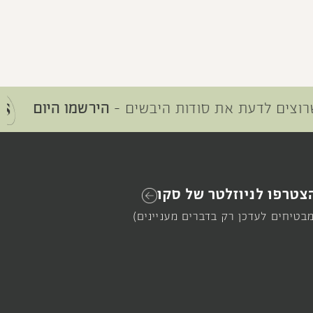
לדעת את סודות היבשים -
הירשמו היום
סדנת 
צטרפו לניוזלטר של סקו
מבטיחים לעדכן רק בדברים מעניינים)