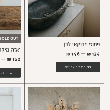
SOLD OUT
פמוט מרוקאי לבן
ואזה מיקה
₪
146
–
₪
134
5
–
₪
160
בחירת אפשרויות
בחירת א